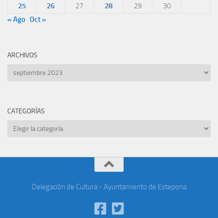
25
26
27
28
29
30
« Ago
Oct »
ARCHIVOS
Archivos
CATEGORÍAS
Categorías
Delegación de Cultura - Ayuntamiento de Estepona