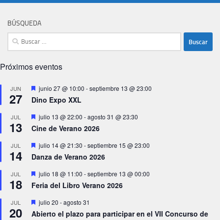
BÚSQUEDA
Buscar:
Próximos eventos
Destacado
junio 27 @ 10:00
-
septiembre 13 @ 23:00
JUN
27
Dino Expo XXL
Destacado
julio 13 @ 22:00
-
agosto 31 @ 23:30
JUL
13
Cine de Verano 2026
Destacado
julio 14 @ 21:30
-
septiembre 15 @ 23:00
JUL
14
Danza de Verano 2026
Destacado
julio 18 @ 11:00
-
septiembre 13 @ 00:00
JUL
18
Feria del Libro Verano 2026
Destacado
julio 20
-
agosto 31
JUL
20
Abierto el plazo para participar en el VII Concurso de