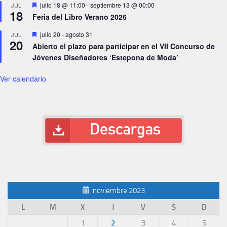
Destacado
julio 18 @ 11:00
-
septiembre 13 @ 00:00
JUL
18
Feria del Libro Verano 2026
Destacado
julio 20
-
agosto 31
JUL
20
Abierto el plazo para participar en el VII Concurso de
Jóvenes Diseñadores ‘Estepona de Moda’
Ver calendario
noviembre 2023
L
M
X
J
V
S
D
1
2
3
4
5