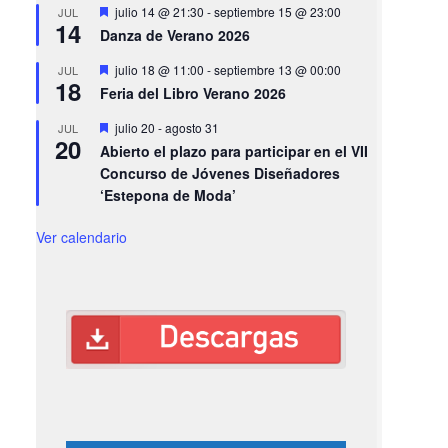
Destacado
julio 14 @ 21:30
-
septiembre 15 @ 23:00
JUL
14
Danza de Verano 2026
Destacado
julio 18 @ 11:00
-
septiembre 13 @ 00:00
JUL
18
Feria del Libro Verano 2026
Destacado
julio 20
-
agosto 31
JUL
20
Abierto el plazo para participar en el VII
Concurso de Jóvenes Diseñadores
‘Estepona de Moda’
Ver calendario