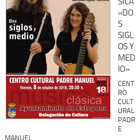
SICA
«DO
S
SIGL
OS Y
MED
IO»
CENT
RO
CULT
URAL
PADR
E
MANUEL