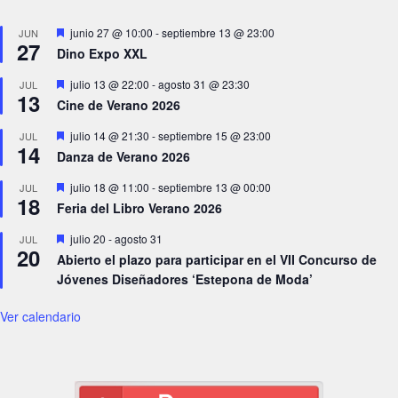
Destacado
junio 27 @ 10:00
-
septiembre 13 @ 23:00
JUN
27
Dino Expo XXL
Destacado
julio 13 @ 22:00
-
agosto 31 @ 23:30
JUL
13
Cine de Verano 2026
Destacado
julio 14 @ 21:30
-
septiembre 15 @ 23:00
JUL
14
Danza de Verano 2026
Destacado
julio 18 @ 11:00
-
septiembre 13 @ 00:00
JUL
18
Feria del Libro Verano 2026
Destacado
julio 20
-
agosto 31
JUL
20
Abierto el plazo para participar en el VII Concurso de
Jóvenes Diseñadores ‘Estepona de Moda’
Ver calendario