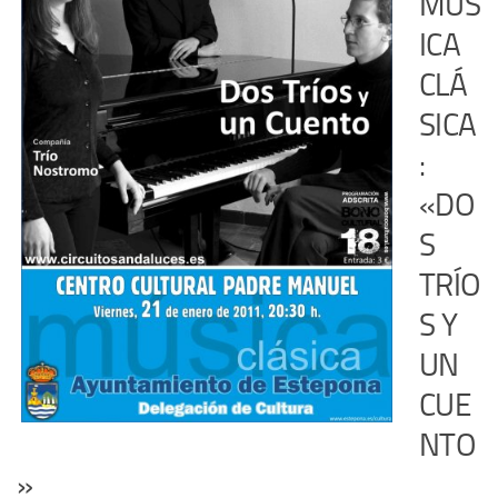
MÚS
ICA
CLÁ
SICA
:
«DO
S
TRÍO
S Y
UN
CUE
NTO
»