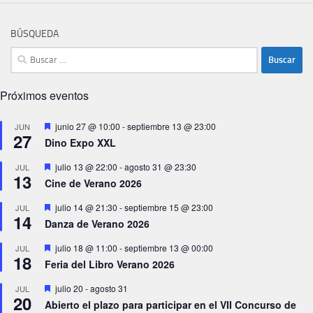
BÚSQUEDA
Buscar:
Próximos eventos
Destacado
junio 27 @ 10:00
-
septiembre 13 @ 23:00
JUN
27
Dino Expo XXL
Destacado
julio 13 @ 22:00
-
agosto 31 @ 23:30
JUL
13
Cine de Verano 2026
Destacado
julio 14 @ 21:30
-
septiembre 15 @ 23:00
JUL
14
Danza de Verano 2026
Destacado
julio 18 @ 11:00
-
septiembre 13 @ 00:00
JUL
18
Feria del Libro Verano 2026
Destacado
julio 20
-
agosto 31
JUL
20
Abierto el plazo para participar en el VII Concurso de