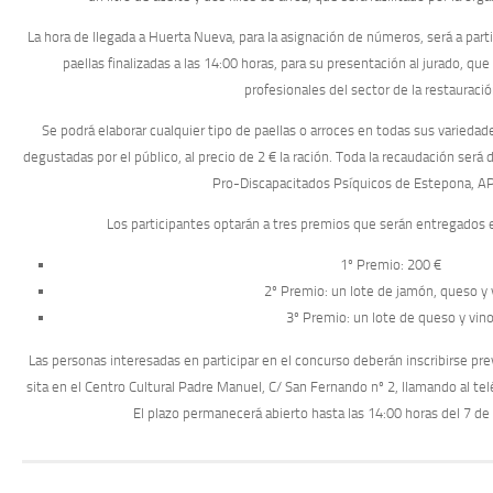
La hora de llegada a Huerta Nueva, para la asignación de números, será a parti
paellas finalizadas a las 14:00 horas, para su presentación al jurado, q
profesionales del sector de la restauració
Se podrá elaborar cualquier tipo de paellas o arroces en todas sus varieda
degustadas por el público, al precio de 2 € la ración. Toda la recaudación será
Pro-Discapacitados Psíquicos de Estepona, 
Los participantes optarán a tres premios que serán entregados el 
1º Premio: 200 €
2º Premio: un lote de jamón, queso y 
3º Premio: un lote de queso y vin
Las personas interesadas en participar en el concurso deberán inscribirse pr
sita en el Centro Cultural Padre Manuel, C/ San Fernando nº 2, llamando al te
El plazo permanecerá abierto hasta las 14:00 horas del 7 d