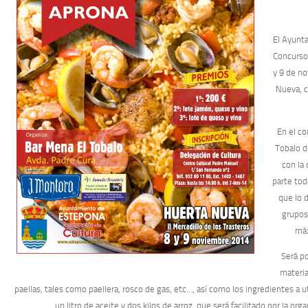
El Ayunt
Concurso
y 9 de n
Nueva, c
En el co
Tobalo d
con la
parte to
que lo d
grupos
máx
Será p
materia
paellas, tales como paellera, rosco de gas, etc…, así como los ingredientes a u
un litro de aceite y dos kilos de arroz, que será facilitado por la org