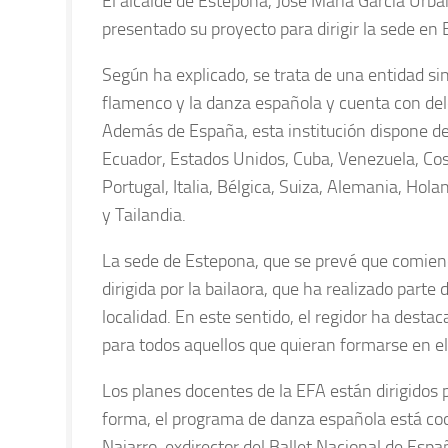
El alcalde de Estepona, José María García Urban
presentado su proyecto para dirigir la sede en
Según ha explicado, se trata de una entidad sin
flamenco y la danza española y cuenta con de
Además de España, esta institución dispone de
Ecuador, Estados Unidos, Cuba, Venezuela, Cos
Portugal, Italia, Bélgica, Suiza, Alemania, Holan
y Tailandia.
La sede de Estepona, que se prevé que comienc
dirigida por la bailaora, que ha realizado parte
localidad. En este sentido, el regidor ha dest
para todos aquellos que quieran formarse en e
Los planes docentes de la EFA están dirigidos 
forma, el programa de danza española está coo
Najarro, exdirector del Ballet Nacional de Esp