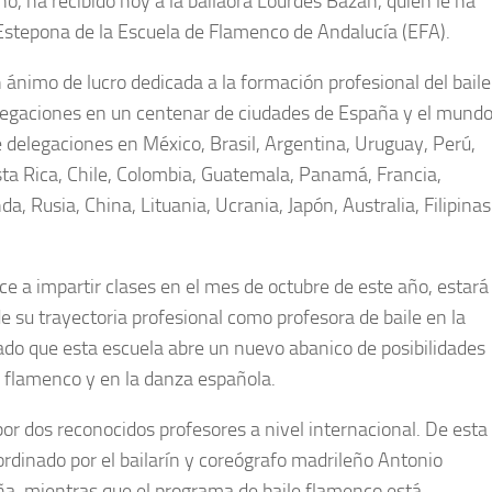
o, ha recibido hoy a la bailaora Lourdes Bazán, quien le ha
 Estepona de la Escuela de Flamenco de Andalucía (EFA).
 ánimo de lucro dedicada a la formación profesional del baile
legaciones en un centenar de ciudades de España y el mundo
 delegaciones en México, Brasil, Argentina, Uruguay, Perú,
ta Rica, Chile, Colombia, Guatemala, Panamá, Francia,
da, Rusia, China, Lituania, Ucrania, Japón, Australia, Filipinas
e a impartir clases en el mes de octubre de este año, estará
 de su trayectoria profesional como profesora de baile en la
acado que esta escuela abre un nuevo abanico de posibilidades
l flamenco y en la danza española.
por dos reconocidos profesores a nivel internacional. De esta
rdinado por el bailarín y coreógrafo madrileño Antonio
aña, mientras que el programa de baile flamenco está