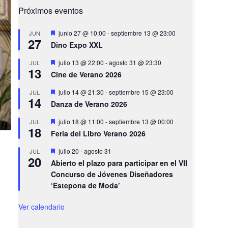
Próximos eventos
Destacado
junio 27 @ 10:00
-
septiembre 13 @ 23:00
JUN
27
Dino Expo XXL
Destacado
julio 13 @ 22:00
-
agosto 31 @ 23:30
JUL
13
Cine de Verano 2026
Destacado
julio 14 @ 21:30
-
septiembre 15 @ 23:00
JUL
14
Danza de Verano 2026
Destacado
julio 18 @ 11:00
-
septiembre 13 @ 00:00
JUL
18
Feria del Libro Verano 2026
Destacado
julio 20
-
agosto 31
JUL
20
Abierto el plazo para participar en el VII
Concurso de Jóvenes Diseñadores
‘Estepona de Moda’
Ver calendario