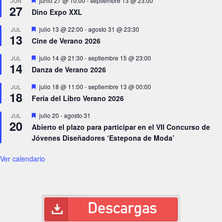
junio 27 @ 10:00
-
septiembre 13 @ 23:00
JUN
27
Dino Expo XXL
Destacado
julio 13 @ 22:00
-
agosto 31 @ 23:30
JUL
13
Cine de Verano 2026
Destacado
julio 14 @ 21:30
-
septiembre 15 @ 23:00
JUL
14
Danza de Verano 2026
Destacado
julio 18 @ 11:00
-
septiembre 13 @ 00:00
JUL
18
Feria del Libro Verano 2026
Destacado
julio 20
-
agosto 31
JUL
20
Abierto el plazo para participar en el VII Concurso de
Jóvenes Diseñadores ‘Estepona de Moda’
Ver calendario