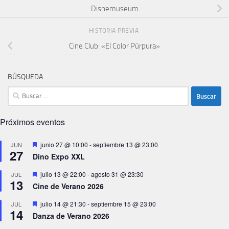
Disnemuseum
HISTORIA PREVIA
Cine Club: «El Color Púrpura»
BÚSQUEDA
Buscar:
Próximos eventos
Destacado
junio 27 @ 10:00
-
septiembre 13 @ 23:00
JUN
27
Dino Expo XXL
Destacado
julio 13 @ 22:00
-
agosto 31 @ 23:30
JUL
13
Cine de Verano 2026
Destacado
julio 14 @ 21:30
-
septiembre 15 @ 23:00
JUL
14
Danza de Verano 2026