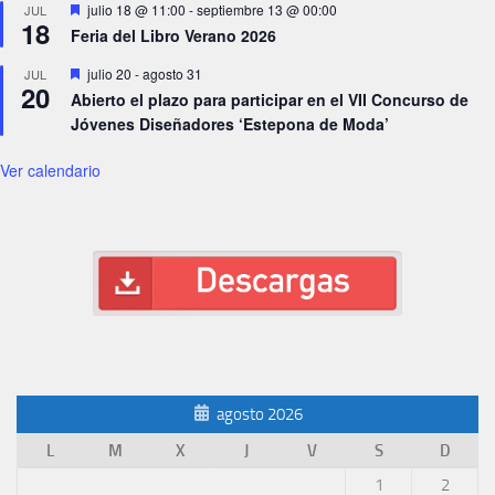
Destacado
julio 18 @ 11:00
-
septiembre 13 @ 00:00
JUL
18
Feria del Libro Verano 2026
Destacado
julio 20
-
agosto 31
JUL
20
Abierto el plazo para participar en el VII Concurso de
Jóvenes Diseñadores ‘Estepona de Moda’
Ver calendario
agosto 2026
L
M
X
J
V
S
D
1
2