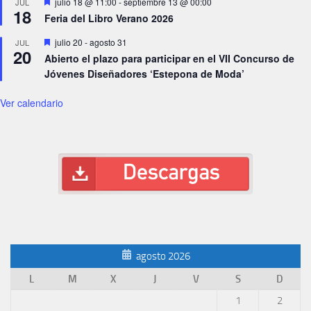
Destacado
julio 18 @ 11:00
-
septiembre 13 @ 00:00
JUL
18
Feria del Libro Verano 2026
Destacado
julio 20
-
agosto 31
JUL
20
Abierto el plazo para participar en el VII Concurso de
Jóvenes Diseñadores ‘Estepona de Moda’
Ver calendario
agosto 2026
L
M
X
J
V
S
D
1
2