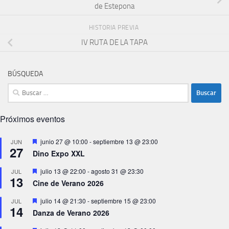
de Estepona
HISTORIA PREVIA
IV RUTA DE LA TAPA
BÚSQUEDA
Buscar:
Próximos eventos
Destacado
junio 27 @ 10:00
-
septiembre 13 @ 23:00
JUN
27
Dino Expo XXL
Destacado
julio 13 @ 22:00
-
agosto 31 @ 23:30
JUL
13
Cine de Verano 2026
Destacado
julio 14 @ 21:30
-
septiembre 15 @ 23:00
JUL
14
Danza de Verano 2026