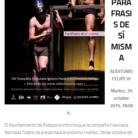
PARÁ
FRASI
S
DE
SÍ
MISM
A
AUDITORIO
FELIPE VI
Martes,
29
octubre
2019,
18:00
h.
El Ayuntamiento de Estepona informa que la compañía mexicana
Nómada Teatro se presentará el próximo martes, 29 de octubre de