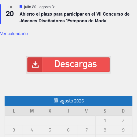
Destacado
julio 20
-
agosto 31
JUL
20
Abierto el plazo para participar en el VII Concurso de
Jóvenes Diseñadores ‘Estepona de Moda’
Ver calendario
agosto 2026
L
M
X
J
V
S
D
1
2
3
4
5
6
7
8
9