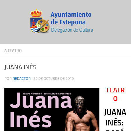
8 TEATRO
JUANA INÉS
POR
REDACTOR
·
25 DE OCTUBRE DE 2019
TEATR
O
JUANA
INÉS: