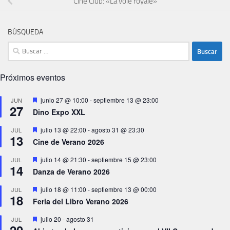
Cine Club: «La voie royale»
BÚSQUEDA
Buscar:
Próximos eventos
Destacado
junio 27 @ 10:00
-
septiembre 13 @ 23:00
JUN
27
Dino Expo XXL
Destacado
julio 13 @ 22:00
-
agosto 31 @ 23:30
JUL
13
Cine de Verano 2026
Destacado
julio 14 @ 21:30
-
septiembre 15 @ 23:00
JUL
14
Danza de Verano 2026
Destacado
julio 18 @ 11:00
-
septiembre 13 @ 00:00
JUL
18
Feria del Libro Verano 2026
Destacado
julio 20
-
agosto 31
JUL