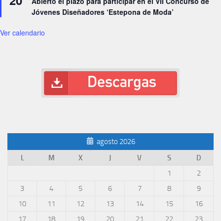
20
Abierto el plazo para participar en el VII Concurso de
Jóvenes Diseñadores ‘Estepona de Moda’
Ver calendario
agosto 2026
L
M
X
J
V
S
D
1
2
3
4
5
6
7
8
9
10
11
12
13
14
15
16
17
18
19
20
21
22
23