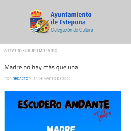
8 TEATRO
/
GRUPO M TEATRO
Madre no hay más que una
POR
REDACTOR
·
14 DE MARZO DE 2025