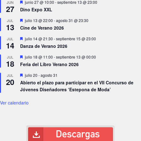
Destacado
junio 27 @ 10:00
-
septiembre 13 @ 23:00
JUN
27
Dino Expo XXL
Destacado
julio 13 @ 22:00
-
agosto 31 @ 23:30
JUL
13
Cine de Verano 2026
Destacado
julio 14 @ 21:30
-
septiembre 15 @ 23:00
JUL
14
Danza de Verano 2026
Destacado
julio 18 @ 11:00
-
septiembre 13 @ 00:00
JUL
18
Feria del Libro Verano 2026
Destacado
julio 20
-
agosto 31
JUL
20
Abierto el plazo para participar en el VII Concurso de
Jóvenes Diseñadores ‘Estepona de Moda’
Ver calendario