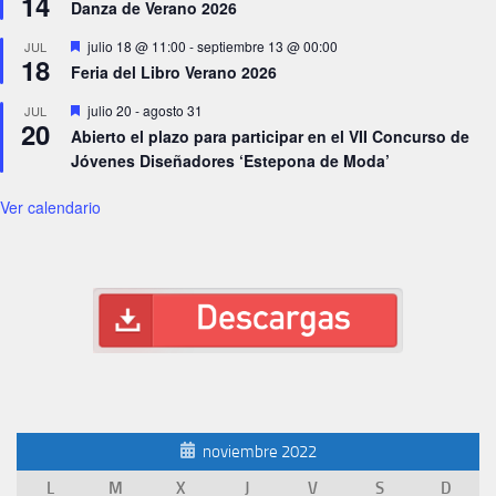
14
Danza de Verano 2026
Destacado
julio 18 @ 11:00
-
septiembre 13 @ 00:00
JUL
18
Feria del Libro Verano 2026
Destacado
julio 20
-
agosto 31
JUL
20
Abierto el plazo para participar en el VII Concurso de
Jóvenes Diseñadores ‘Estepona de Moda’
Ver calendario
noviembre 2022
L
M
X
J
V
S
D