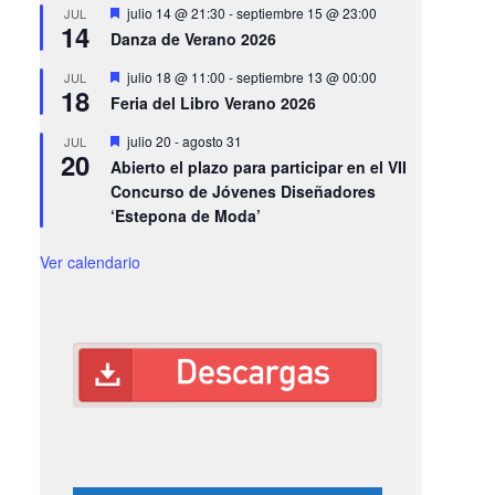
Destacado
julio 14 @ 21:30
-
septiembre 15 @ 23:00
JUL
14
Danza de Verano 2026
Destacado
julio 18 @ 11:00
-
septiembre 13 @ 00:00
JUL
18
Feria del Libro Verano 2026
Destacado
julio 20
-
agosto 31
JUL
20
Abierto el plazo para participar en el VII
Concurso de Jóvenes Diseñadores
‘Estepona de Moda’
Ver calendario