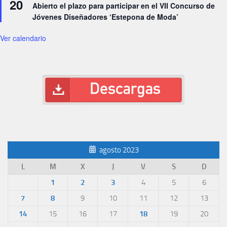
20
Abierto el plazo para participar en el VII Concurso de
Jóvenes Diseñadores ‘Estepona de Moda’
Ver calendario
agosto 2023
L
M
X
J
V
S
D
1
2
3
4
5
6
7
8
9
10
11
12
13
14
15
16
17
18
19
20