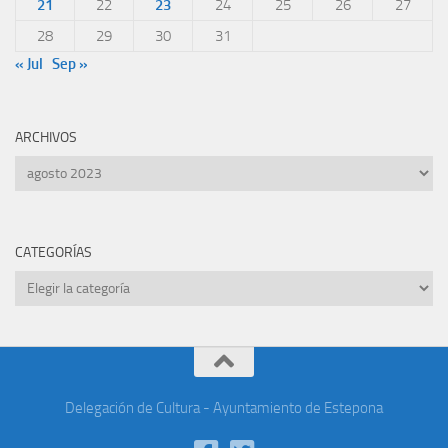
21
22
23
24
25
26
27
28
29
30
31
« Jul
Sep »
ARCHIVOS
Archivos
CATEGORÍAS
Categorías
Delegación de Cultura - Ayuntamiento de Estepona