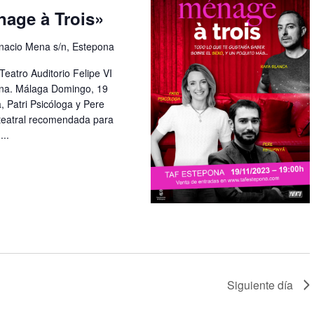
nage à Trois»
gnacio Mena s/n, Estepona
eatro Auditorio Felipe VI
ona. Málaga Domingo, 19
 Patri Psicóloga y Pere
teatral recomendada para
..
Siguiente día