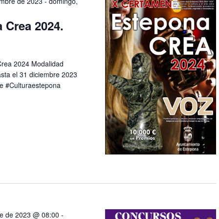
embre de 2023
-
domingo,
d
e
 Crea 2024.
v
i
s
rea 2024 Modalidad
t
asta el 31 diciembre 2023
a
ze #Culturaestepona
s
d
e
E
v
e
n
t
o
re de 2023 @ 08:00
-