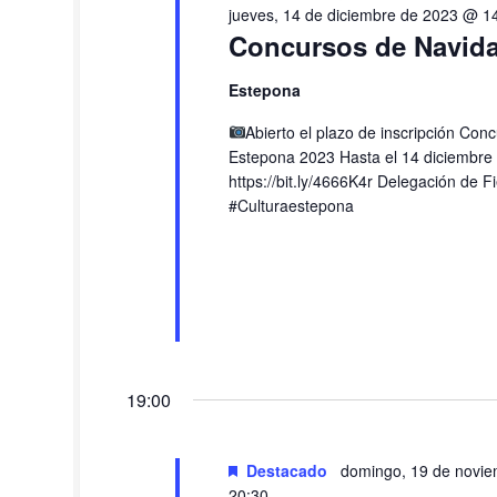
jueves, 14 de diciembre de 2023 @ 1
e
E
Concursos de Navida
d
v
e
e
Estepona
2
n
0
t
Abierto el plazo de inscripción Co
2
o
Estepona 2023 Hasta el 14 diciembre
3
s
https://bit.ly/4666K4r Delegación de F
#Culturaestepona
19:00
Destacado
domingo, 19 de novi
20:30