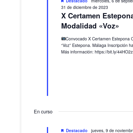
Destacado
miércoles, 6 de septi
o
d
31 de diciembre de 2023
m
e
X Certamen Estepona
i
b
Modalidad «Voz»
n
ú
g
s
o
Convocado X Certamen Estepona C
q
“Voz” Estepona. Málaga Inscripción h
,
u
Más información: https://bit.ly/44HO2
1
e
9
d
d
a
e
y
n
v
o
i
v
s
i
t
e
a
En curso
m
s
b
d
Destacado
jueves, 9 de noviemb
r
e