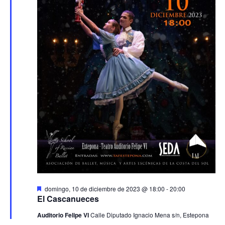
Destacado
domingo, 10 de diciembre de 2023 @ 18:00
-
20:00
El Cascanueces
Auditorio Felipe VI
Calle Diputado Ignacio Mena s/n, Estepona